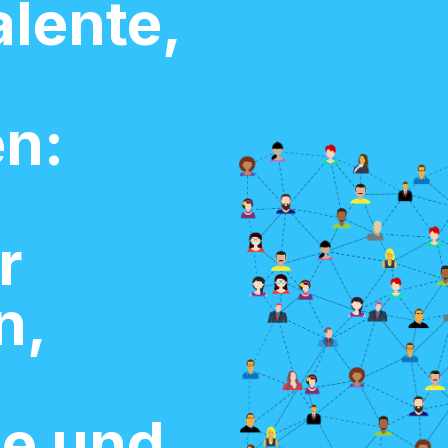
alente,
n:
r
n,
ge und