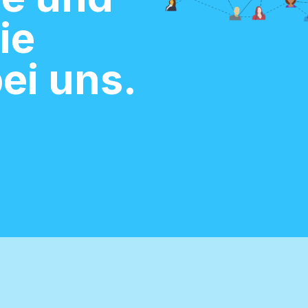
ie
ei uns.