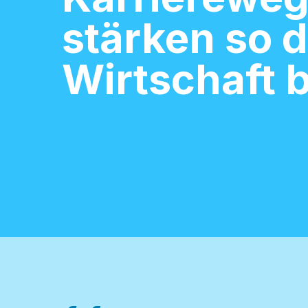
stärken so d
Wirtschaft b